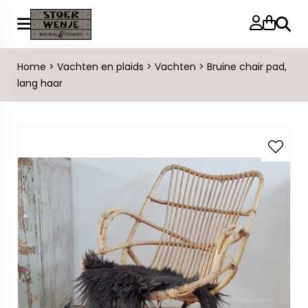
Zoeke
Home
>
Vachten en plaids
>
Vachten
>
Bruine chair pad,
lang haar