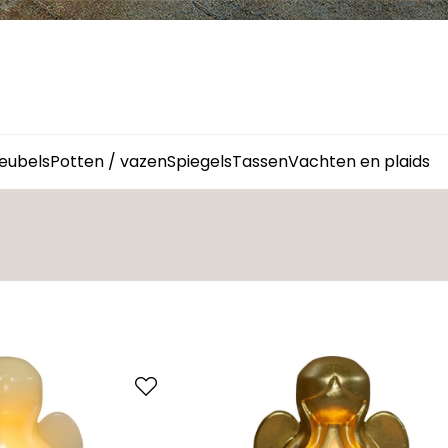
eubels
Potten / vazen
Spiegels
Tassen
Vachten en plaids