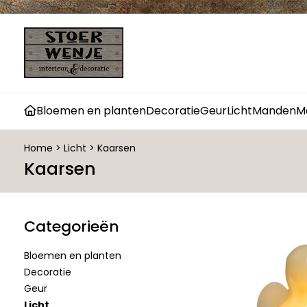
Bloemen en planten
Decoratie
Geur
Licht
Manden
M
Home
>
Licht
>
Kaarsen
Kaarsen
Categorieën
Bloemen en planten
Decoratie
Geur
Licht