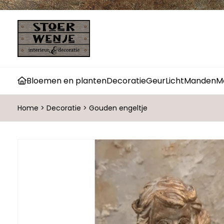
Bloemen en planten
Decoratie
Geur
Licht
Manden
M
Home
>
Decoratie
>
Gouden engeltje