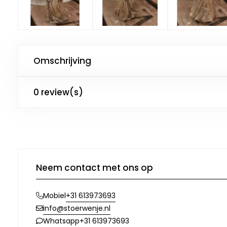
Omschrijving
0 review(s)
Neem contact met ons op
+31 613973693
Mobiel
info@stoerwenje.nl
+31 613973693
Whatsapp