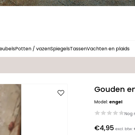
eubels
Potten / vazen
Spiegels
Tassen
Vachten en plaids
Gouden en
Model:
engel
Nog 
€4,95
excl. btw: