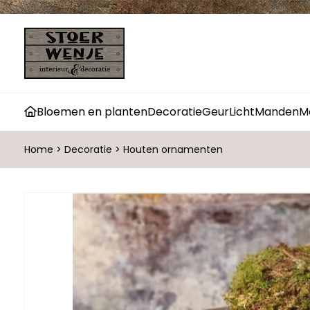
Bloemen en planten
Decoratie
Geur
Licht
Manden
M
Home
>
Decoratie
>
Houten ornamenten