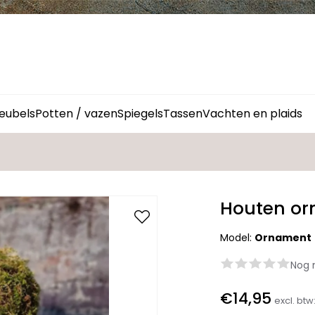
eubels
Potten / vazen
Spiegels
Tassen
Vachten en plaids
Houten o
Model:
Ornament
Nog 
€14,95
excl. btw