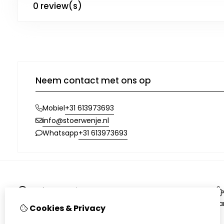
0 review(s)
Neem contact met ons op
+31 613973693
Mobiel
info@stoerwenje.nl
+31 613973693
Whatsapp
Informatie
Locaties
Aa
Cookies & Privacy
Verzending