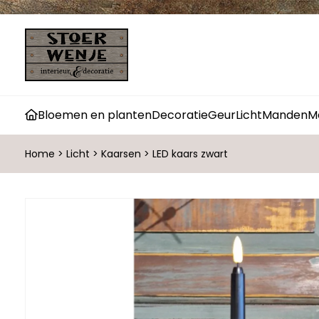
Bloemen en planten
Decoratie
Geur
Licht
Manden
M
Home
>
Licht
>
Kaarsen
>
LED kaars zwart