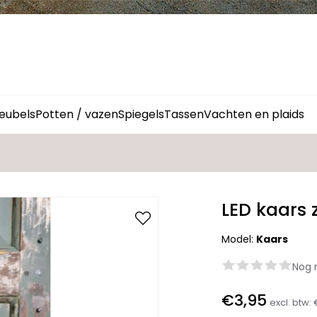
eubels
Potten / vazen
Spiegels
Tassen
Vachten en plaids
LED kaars 
Model:
Kaars
Nog 
€3,95
excl. btw: