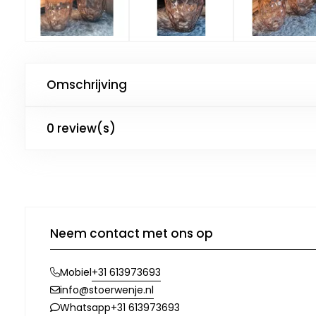
Omschrijving
0 review(s)
Neem contact met ons op
+31 613973693
Mobiel
info@stoerwenje.nl
+31 613973693
Whatsapp