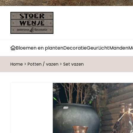
Bloemen en planten
Decoratie
Geur
Licht
Manden
M
Home
>
Potten / vazen
>
Set vazen