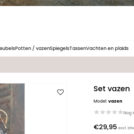
eubels
Potten / vazen
Spiegels
Tassen
Vachten en plaids
Set vazen
Model:
vazen
Nog 
€29,95
excl. bt